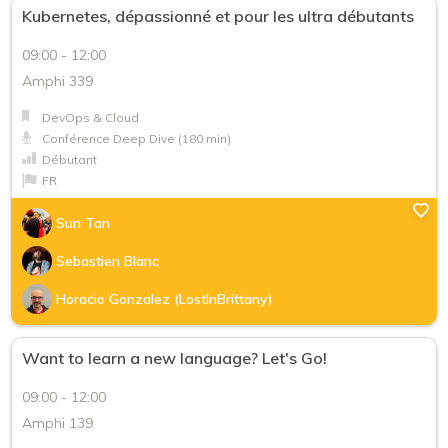
Kubernetes, dépassionné et pour les ultra débutants
Atelier Deep Dive (180 min)
09:00 - 12:00
Keynote
Amphi 339
Track Red Hat - Conférence (50 min)
DevOps & Cloud
Track Red Hat - Conférence Deep Dive (180 min)
Conférence Deep Dive (180 min)
Débutant
Track Red Hat - Atelier Deep Dive (180 min)
FR
Session Snorkeling (25 min)
Sun Tan
Niveau
Sebastien Blanc
Débutant
Horacio Gonzalez (LostInBrittany)
Confirmé
Want to learn a new language? Let's Go!
Expert
09:00 - 12:00
Langue
Amphi 139
EN