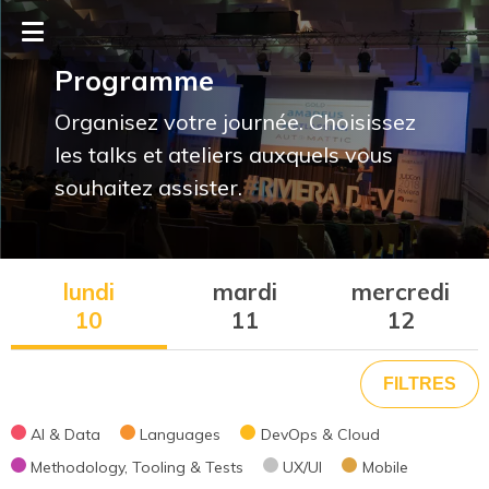
Programme
Organisez votre journée. Choisissez
les talks et ateliers auxquels vous
souhaitez assister.
lundi
mardi
mercredi
10
11
12
Thème
AI & Data
Languages
DevOps & Cloud
Methodology, Tooling & Tests
UX/UI
Mobile
AI & Data