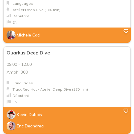
Languages
FR
Atelier Deep Dive (180 min)
Débutant
EN
Michele Caci
Quarkus Deep Dive
09:00 - 12:00
Amphi 300
Languages
Track Red Hat - Atelier Deep Dive (180 min)
Débutant
EN
Kevin Dubois
Eric Deandrea