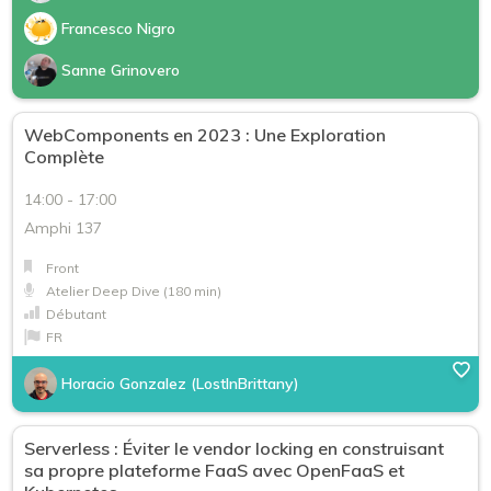
Francesco Nigro
Sanne Grinovero
WebComponents en 2023 : Une Exploration
Complète
14:00 - 17:00
Amphi 137
Front
Atelier Deep Dive (180 min)
Débutant
FR
Horacio Gonzalez (LostInBrittany)
Serverless : Éviter le vendor locking en construisant
sa propre plateforme FaaS avec OpenFaaS et