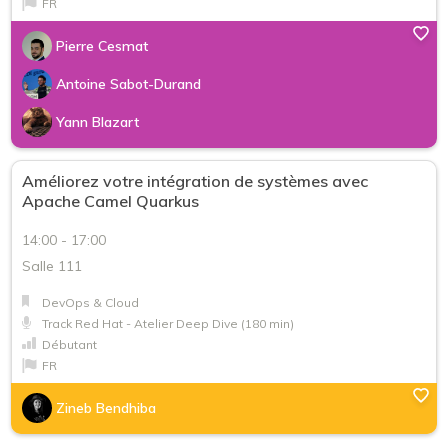
FR
Pierre Cesmat
Antoine Sabot-Durand
Yann Blazart
Améliorez votre intégration de systèmes avec
Apache Camel Quarkus
14:00 - 17:00
Salle 111
DevOps & Cloud
Track Red Hat - Atelier Deep Dive (180 min)
Débutant
FR
Zineb Bendhiba