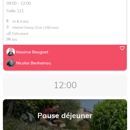
09:00 - 12:00
Salle 111
AI & Data
Atelier Deep Dive (180 min)
Débutant
EN
Maxime Beugnet
Nicolas Benhamou
12:00
Pause déjeuner