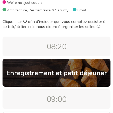
We're not just coders
Languages
Architecture, Performance & Security
Front
DevOps & Cloud
Cliquez sur
afin d'indiquer que vous comptez assister à
Methodology, Tooling & Tests
ce talk/atelier, cela nous aidera à organiser les salles 😉
UX/UI
Mobile
08:20
We're not just coders
Architecture, Performance & Security
Front
Enregistrement et petit déjeuner
Format
Atelier «on est pas que des codeurs» (50 min)
09:00
Conférence (50 min)
Conférence Deep Dive (180 min)