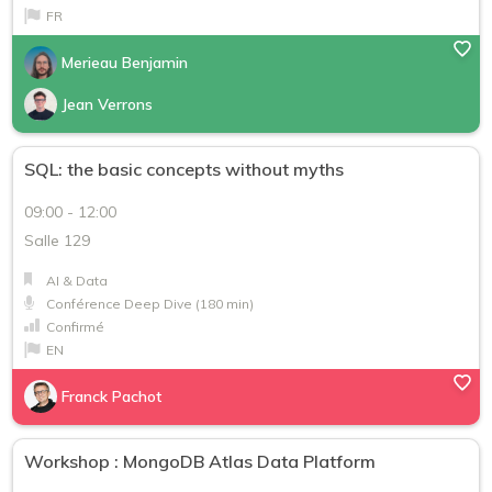
FR
Merieau Benjamin
Jean Verrons
SQL: the basic concepts without myths
09:00 - 12:00
Salle 129
AI & Data
Conférence Deep Dive (180 min)
Confirmé
EN
Franck Pachot
Workshop : MongoDB Atlas Data Platform