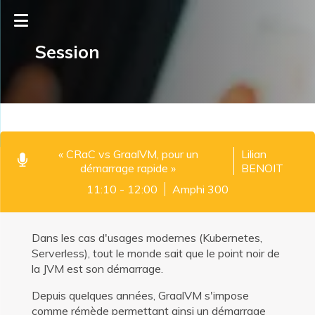
Session
« CRaC vs GraalVM, pour un
Lilian
démarrage rapide »
BENOIT
11:10 - 12:00
Amphi 300
Dans les cas d'usages modernes (Kubernetes,
Serverless), tout le monde sait que le point noir de
la JVM est son démarrage.
Depuis quelques années, GraalVM s'impose
comme rémède permettant ainsi un démarrage