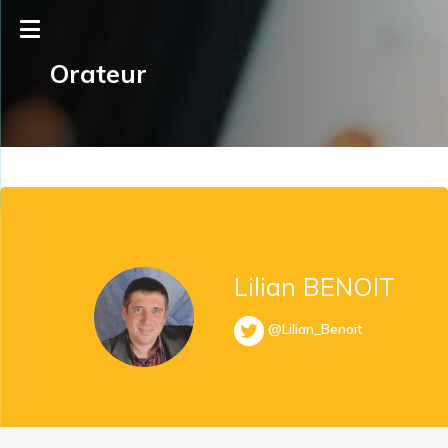
Orateur
Lilian BENOIT
@Lilian_Benoit