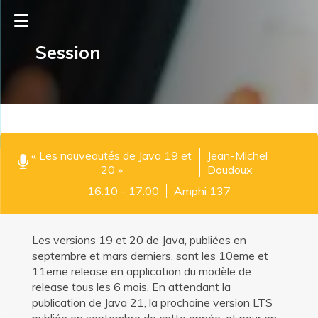
Session
« Les nouveautés de Java 19 et
Jean-Michel
20 »
Doudoux
16:10 - 17:00
Amphi 137
Les versions 19 et 20 de Java, publiées en
septembre et mars derniers, sont les 10eme et
11eme release en application du modèle de
release tous les 6 mois. En attendant la
publication de Java 21, la prochaine version LTS
publiée en septembre de cette année, et pour en