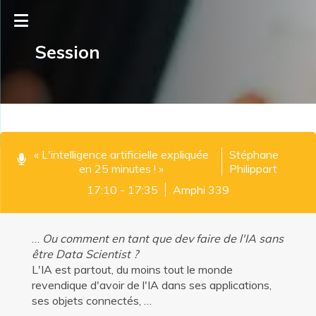
Session
« L'intelligence artificielle expliquée
Stéphane
en 25 minutes ! »
Philippart
17:10 - 17:35
Amphi 339
…
Ou comment en tant que dev faire de l'IA sans
être Data Scientist ?
L'IA est partout, du moins tout le monde
revendique d'avoir de l'IA dans ses applications,
ses objets connectés, …