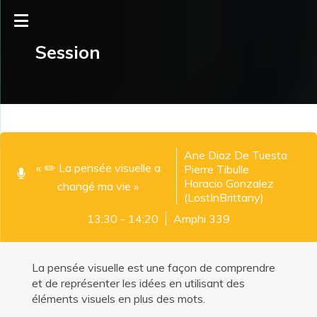
Session
Ane Diaz De Tuesta
« ✏️ La pensée visuelle a
Pierre Tibulle
Horacio Gonzalez
changé ma vie »
(LostInBrittany)
13:30 - 14:20
Amphi 339
La pensée visuelle est une façon de comprendre
et de représenter les idées en utilisant des
éléments visuels en plus des mots.