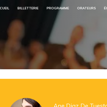
CUEIL
BILLETTERIE
PROGRAMME
ORATEURS
É
Ane Diaz De Tuest