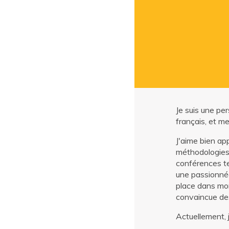
Je suis une pe
français, et m
J'aime bien ap
méthodologies 
conférences te
une passionnée
place dans mon
convaincue de
Actuellement, 