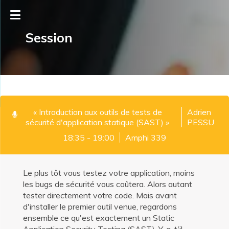
Session
« Introduction aux outils de tests de
Adrien
sécurité d'application statique (SAST) »
PESSU
18:35 - 19:00
Amphi 339
Le plus tôt vous testez votre application, moins
les bugs de sécurité vous coûtera. Alors autant
tester directement votre code. Mais avant
d'installer le premier outil venue, regardons
ensemble ce qu'est exactement un Static
Application Security Testing (SAST). Y-a-t'il