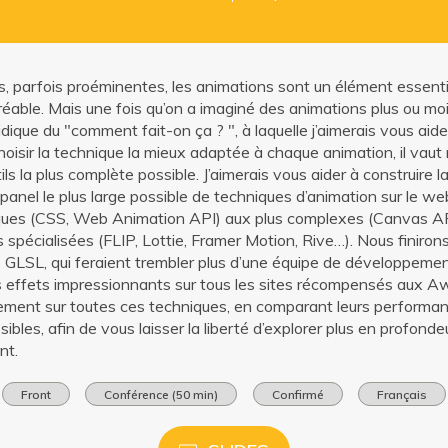
es, parfois proéminentes, les animations sont un élément essent
éable. Mais une fois qu’on a imaginé des animations plus ou moin
idique du "comment fait-on ça ? ", à laquelle j’aimerais vous aid
hoisir la technique la mieux adaptée à chaque animation, il vaut
ils la plus complète possible. J’aimerais vous aider à construire 
panel le plus large possible de techniques d’animation sur le we
iques (CSS, Web Animation API) aux plus complexes (Canvas A
ries spécialisées (FLIP, Lottie, Framer Motion, Rive…). Nous fini
 GLSL, qui feraient trembler plus d’une équipe de développeme
es effets impressionnants sur tous les sites récompensés aux 
ement sur toutes ces techniques, en comparant leurs performa
ssibles, afin de vous laisser la liberté d’explorer plus en profondeu
nt.
Front
Conférence (50 min)
Confirmé
Français