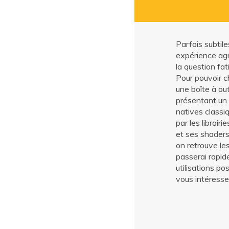
Parfois subtil
expérience agr
la question fat
Pour pouvoir c
une boîte à out
présentant un 
natives class
par les librai
et ses shaders
on retrouve l
passerai rapid
utilisations po
vous intéresse