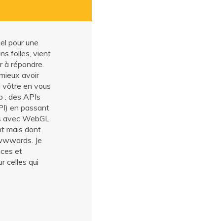
iel pour une
s folles, vient
er à répondre.
 mieux avoir
la vôtre en vous
b : des APIs
PI) en passant
rons avec WebGL
nt mais dont
Awwwards. Je
nces et
r celles qui