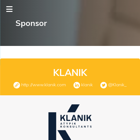
Sponsor
KLANIK
http://www.klanik.com
klanik
@Klanik_