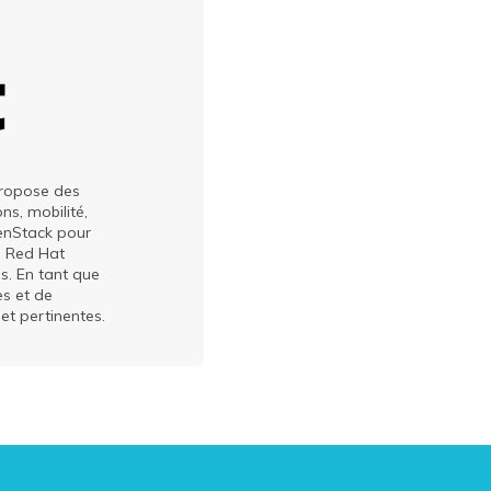
 propose des
ns, mobilité,
penStack pour
). Red Hat
s. En tant que
es et de
t pertinentes.