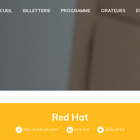
CUEIL
BILLETTERIE
PROGRAMME
ORATEURS
É
Red Hat
http://redhat.com/
red-hat
@RedHat