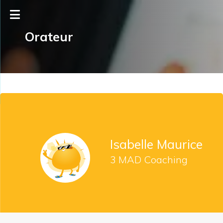
Orateur
Isabelle Maurice
3 MAD Coaching