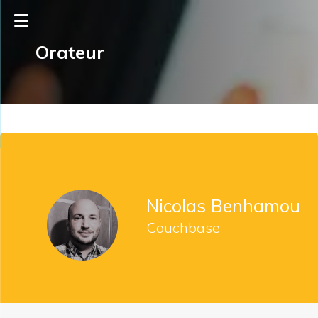
Orateur
Nicolas Benhamou
Couchbase