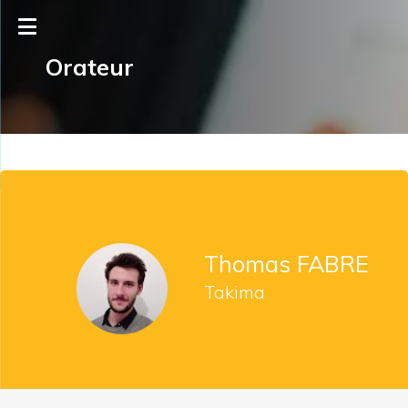
Orateur
Thomas FABRE
Takima