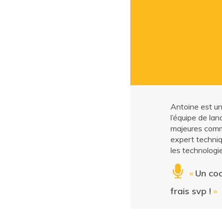
Antoine est un
l’équipe de la
majeures comme
expert techniq
les technologie
«
Un coc
frais svp !
»