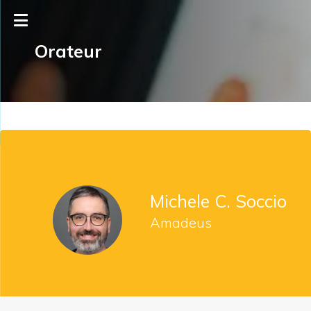
Orateur
Michele C. Soccio
Amadeus