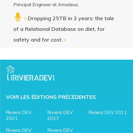
Principal Engineer at Amadeus.
«
Dropping 25TB in 3 years: the tale
of a Relational Database on diet, for
safety and for cost.
»
VOIR LES ÉDITIONS PRÉCÉDENTES
Riviera DEV
Riviera DEV
Riviera DEV 2011
2021
2017
Riviera DEV
Riviera DEV