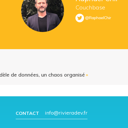
Couchbase
@RaphaelChir
èle de données, un chaos organisé
»
info@rivieradev.fr
CONTACT