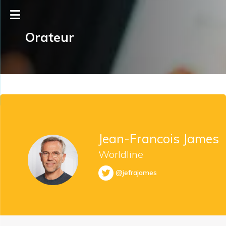
Orateur
Jean-Francois James
Worldline
@jefrajames